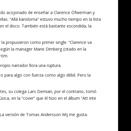
tado acojonado de enseñar a Clarence Öfwerman y
ellas. “Allá känslorna” estuvo mucho tiempo en la lista
en el disco. También está bastante escondida, la
 y la propusieron como primer single. “Clarence va
, según la manager Marie Dimberg (citado en la
tröm.
propio narrador llora una ruptura.
nto para algo con fuerza como algo débil. Pero la
stes, su colega Lars Demian, por el contrario, tomó
ica, en la “cover” que él hizo en el álbum “Att inte
. La versión de Tomas Andersson Wij me gusta.