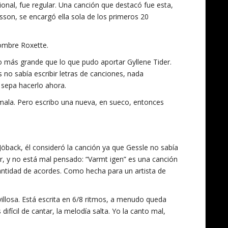
ional, fue regular. Una canción que destacó fue esta,
sson, se encargó ella sola de los primeros 20
 nombre Roxette.
 más grande que lo que pudo aportar Gyllene Tider.
 no sabía escribir letras de canciones, nada
sepa hacerlo ahora.
 mala. Pero escribo una nueva, en sueco, entonces
 Jöback, él consideró la canción ya que Gessle no sabía
er, y no está mal pensado: “Varmt igen” es una canción
cantidad de acordes. Como hecha para un artista de
llosa. Está escrita en 6/8 ritmos, a menudo queda
ifícil de cantar, la melodía salta. Yo la canto mal,