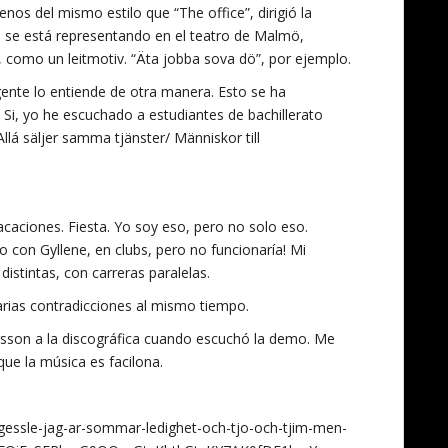
os del mismo estilo que “The office”, dirigió la
e se está representando en el teatro de Malmö,
 como un leitmotiv. “Äta jobba sova dö”, por ejemplo.
gente lo entiende de otra manera. Esto se ha
. Si, yo he escuchado a estudiantes de bachillerato
llá säljer samma tjänster/ Människor till
acaciones. Fiesta. Yo soy eso, pero no solo eso.
o con Gyllene, en clubs, pero no funcionaría! Mi
istintas, con carreras paralelas.
arias contradicciones al mismo tiempo.
ndersson a la discográfica cuando escuchó la demo. Me
ue la música es facilona.
gessle-jag-ar-sommar-ledighet-och-tjo-och-tjim-men-