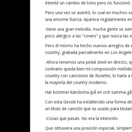
Intenté un cambio de tono pero no funcionó. Es
Pero una vez se asentó, lo cual en muchos se
una enorme fuerza. Aparece regularmente en X
-tiene una gran melodía, mucha gente se sient
poco alérgico a las “covers” y que nunca las 
Pero él mismo ha hecho nuevos arreglos de el
country, grabada parcialmente en Los Angeles
-Ahora tenemos una pedal steel en directo, q
contrario queda bien mi composición melódica 
country con canciones de Roxette, lo haría a 
la mayoría del country moderno.
Här kommer känslorna (på en och samma gå
Con esta Gessle ha establecido una forma de 
un título de canción que se usado para titula
-Cosas que pasan. No era la intención.
Que obtuviera una posición especial, simpleme