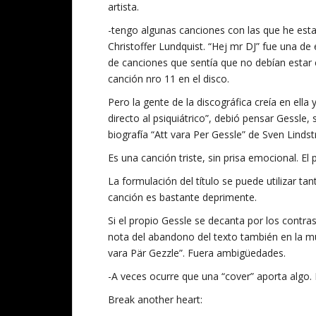
artista.
-tengo algunas canciones con las que he es
Christoffer Lundquist. “Hej mr DJ” fue una de 
de canciones que sentía que no debían estar 
canción nro 11 en el disco.
Pero la gente de la discográfica creía en ella
directo al psiquiátrico”, debió pensar Gessle
biografía “Att vara Per Gessle” de Sven Linds
Es una canción triste, sin prisa emocional. El 
La formulación del título se puede utilizar ta
canción es bastante deprimente.
Si el propio Gessle se decanta por los contra
nota del abandono del texto también en la mús
vara Pär Gezzle”. Fuera ambigüedades.
-A veces ocurre que una “cover” aporta algo
Break another heart: