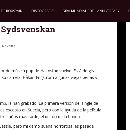
 DE ROXSPAIN
DISCOGRAFÍA
GIRA MUNDIAL 30TH ANNIVERSARY
el Sydsvenskan
,
Roxette
or de música pop de Halmstad vuelve. Está de gira
 su carrera. Håkan Engström algunas viejas perlas y
mp, la han grabado. La primera versión del single de
es excepto en Suecia, pero con la ayuda de la película
tres años más tarde, el quinto de la banda.
Gessle, pero mi demo suena horrorosa: es pesada.