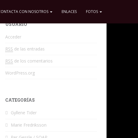
CONTACTA CON NOSOTROS
ENLACES
FOTOS
USUARIO
Acceder
RSS
de las entradas
RSS
de los comentarios
WordPress.org
CATEGORÍAS
Gyllene Tider
Marie Fredriksson
Per Gessle / SOAP