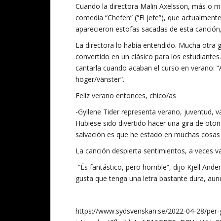
Cuando la directora Malin Axelsson, más o men
comedia “Chefen” (“El jefe”), que actualment
aparecieron estofas sacadas de esta canción,
La directora lo había entendido. Mucha otra 
convertido en un clásico para los estudiantes
cantarla cuando acaban el curso en verano: “A
höger/vänster”.
Feliz verano entonces, chico/as
-Gyllene Tider representa verano, juventud, v
Hubiese sido divertido hacer una gira de otoñ
salvación es que he estado en muchas cosas d
La canción despierta sentimientos, a veces v
-“És fantástico, pero horrible”, dijo Kjell A
gusta que tenga una letra bastante dura, aunq
https://www.sydsvenskan.se/2022-04-28/per-