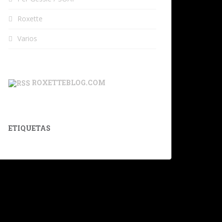
Roxette
Varios
ROXETTEBLOG.COM
ETIQUETAS