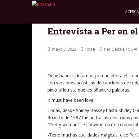
S
k
ACERCA
i
p
Entrevista a Per en 
t
o
m
mayo 3, 2022
Rosa
Per Gessle / SOAP
a
i
n
c
Debe haber sido amor, porque ahora el cread
o
con versiones acústicas de canciones de toda
n
pidió al letrista que les añadiera palabras.
t
It must have been love:
e
n
Todas, desde Shirley Bassey hasta Shirley Cla
t
Roxette de 1987 fue un fracaso en todas part
“Pretty woman” se convirtió en éxito mundial 
-Tiene muchas cualidades mágicas, dice Per 