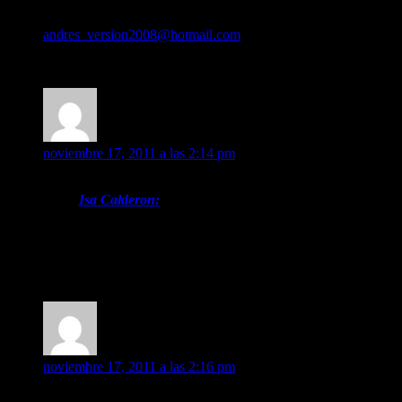
Hola! yo también soy fan desde siempre, aunque es verdad que m
del viernes en Madrid, desde Murcia, y como voy solo he pens
andres_version2008@hotmail.com
Bye!!
MaRieTa1MP
dice:
noviembre 17, 2011 a las 2:14 pm
Isa Calderon:
Hola MaRieTa1MP yo también quisiera ir al concierto, y
muchísimo verlos en directo. Si además, como dices tu, a
Hola Isa Calderón!! si todavía no tienes grupo y quieres unierte
MaRieTa1MP
dice:
noviembre 17, 2011 a las 2:16 pm