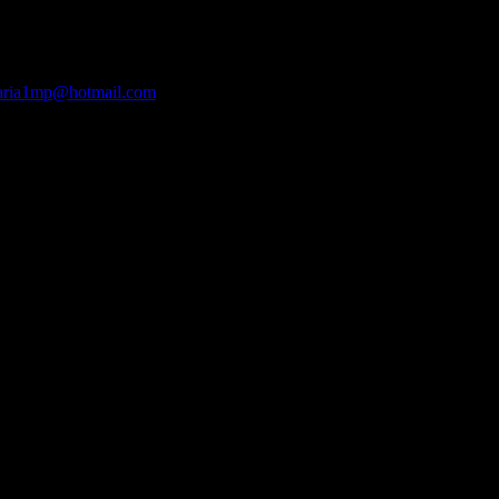
 kien kiera?
ria1mp@hotmail.com
y me pondré en contacto conmigo para