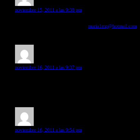
MaRieTa1MP
dice:
noviembre 15, 2011 a las 9:38 pm
Hola Isa, pues mira tengo dos buenas noticias para ti: una que y
ponte en contacto conmigo por mail:
maria1mp@hotmail.com
Besitossss
MaRieTa1MP
dice:
noviembre 16, 2011 a las 9:37 pm
Los chic@s solitari@s!!! si quereis uniros a nuestro grupo esc
Ya sólo quedan dos díasss agrrrr que nerviosssss…!!!!
Besitosssss roxetteros!!
Cooper38
dice:
noviembre 16, 2011 a las 9:54 pm