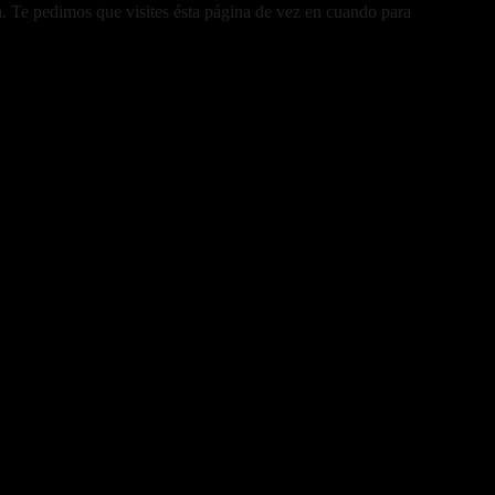
ta. Te pedimos que visites ésta página de vez en cuando para
a entrada. Me apunto contigo, porque me aptecete muchísimo verlos
iera?