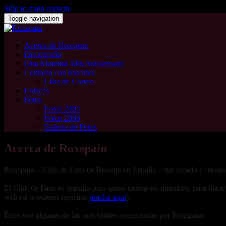
Skip to main content
Toggle navigation
Acerca de Roxspain
Discografía
Gira Mundial 30th Anniversary
Contacta con nosotros
Lista de Correo
Enlaces
Fotos
Fotos 2004
Fotos 2006
Galeria de Fotos
Acerca de Roxspain
Roxspain – Club de Fans de Roxette en España – fue creado a finales
El Club de Fans es gratuito para quien quiera ser miembro, para hacer
web (si te quieres registrar
pincha aquí
).
Éstas son algunas de las actividades organizadas por Roxspain: