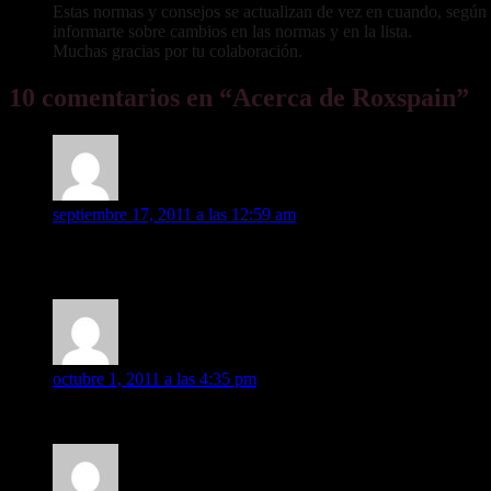
Estas normas y consejos se actualizan de vez en cuando, según l
informarte sobre cambios en las normas y en la lista.
Muchas gracias por tu colaboración.
10 comentarios en “
Acerca de Roxspain
”
Isa Calderon
dice:
septiembre 17, 2011 a las 12:59 am
Hola MaRieTa1MP yo también quisiera ir al concierto, y de mo
en directo. Si además, como dices tu, algún grupo nos «adopta» 
vanessa
dice:
octubre 1, 2011 a las 4:35 pm
ola Isa veo que tu kieres ir al concierto de roxette yo tambien 