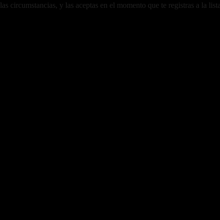
as circumstancias, y las aceptas en el momento que te registras a la lis
mento no he conseguido convencer a nadie, por eso no he cogido aún l
creo que estaría genial..
kiero ir kiero comprar la entrada hoy dia mismo puedo ir contigo o kien k