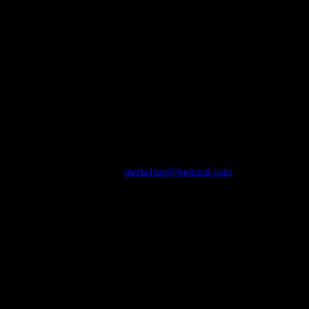
a me esta escribiendo gente para quedar para ir al concierto y otra es q
ribidme por mail avisandome:
maria1mp@hotmail.com