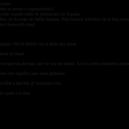
xspain
ien se anima a organizarlos!)
oxette cuando estén de promoción en España
fans de Roxette de habla hispana. Para hacerte miembro de la lista envia
trucciones del email.
, añade «NON-ROX» en el título del email.
iene el email.
exto que sea de más, que no sea necesario. Así los otros miembros pued
net esto significa que estás gritando.
 escribir a fanclub @ roxspain.com.
s spam a la lista.