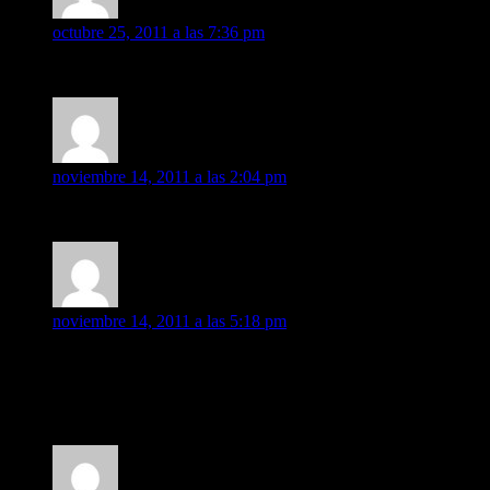
almostunreal46
dice:
octubre 25, 2011 a las 7:36 pm
Pues otro que va para el concierto de Madrid, voy solito desde
Ra32
dice:
noviembre 14, 2011 a las 2:04 pm
Hola!! Veo que no voy a ser el único que va solo al concierto…
vanrox
dice:
noviembre 14, 2011 a las 5:18 pm
Hola a todos,
soy fan de Rox desde hace siglos, imagino que como todos vosotr
Voy a ir a Madrid, (en el 2001 tocó BCN), asi que espero que 
Un saludo a todos y nos vemos en el Vista Alegre.