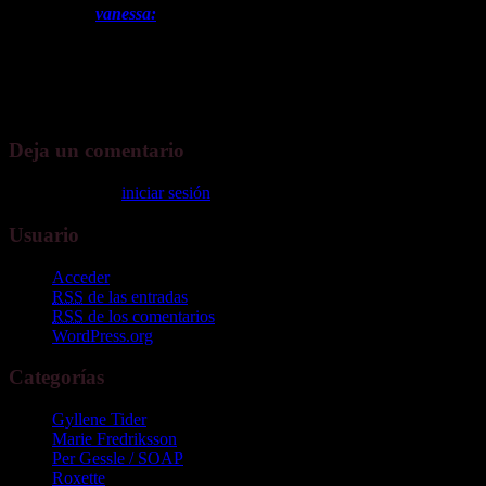
vanessa:
ola Isa veo que tu kieres ir al concierto de roxette yo ta
Hola Vanessa, veo que tu también vas solita al concierto…pues 
encontrarnos mañana! Un saludo!!
Deja un comentario
Disculpa, debes
iniciar sesión
para escribir un comentario.
Usuario
Acceder
RSS
de las entradas
RSS
de los comentarios
WordPress.org
Categorías
Gyllene Tider
Marie Fredriksson
Per Gessle / SOAP
Roxette