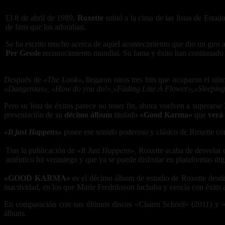
El 8 de abril de 1989,
Roxette
subió a la cima de las listas de Esta
de fans que los adoraban.
Se ha escrito mucho acerca de aquel acontecimiento que dio un giro a 
Per Gessle
reconocimiento mundial. Su fama y éxito han continuado c
Después de
«The Look»
, llegaron otros tres hits que ocuparon el nú
«Dangerous», «How do you do!»,»Fading Like A Flower»,»Sleeping
Pero su lista de éxitos parece no tener fin, ahora vuelven a supera
presentación de su
décimo álbum
titulado
«Good Karma»
que
verá 
«It just Happens»
posee ese sonido poderoso y clásico de Roxette con
Tras la publicación de
«It Just Happens»,
Roxette acaba de desvelar o
auténtico hit veraniego y que ya se puede disfrutar en plataformas digit
«GOOD KARMA»
es el décimo álbum de estudio de Roxette desde 
inactividad, en los que Marie Fredriksson luchaba y vencía con éxito a
En comparación con sus últimos discos «Charm School» (2011) y «Tr
álbum.