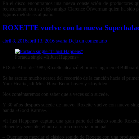
En el disco encontramos una nueva constelación de productores qu
reencuentran con su viejo amigo Clarence Öfwerman quien ha sido prod
figuras melódicas al piano.
ROXETTE vuelve con la nueva Superbalad
abril 8, 2016
abril 13, 2016
svarta
Deja un comentario
Portada single «It Just Happens»
El 8 de Abril de 1989, Roxette alcanzó el primer lugar en el Billboar
Se ha escrito mucho acerca del recorrido de la canción hacia el prim
Your Heart», «It Must Have Benn Love» y «Joyride».
Nos conténtaremos con saber que a veces solo sucede.
Y 30 años después sucede de nuevo. Roxette vuelve con nuevo single 
banda «Good Karma».
«It Just Happens» captura una gran parte del clásico sonido Roxet
eficiente y sensible, el uno al otro como voz principal.
– Queriamos mezclar el clásico sonido de Roxette con una producción