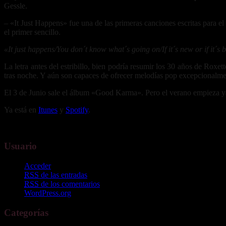
Gessle.
– «It Just Happens» fue una de las primeras canciones escritas para el
el primer sencillo.
«It just happens/You don´t know what´s going on/If it´s new or if it´s 
La letra antes del estribillo, bien podría resumir los 30 años de Rox
tras noche. Y aún son capaces de ofrecer melodías pop excepcionalme
El 3 de Junio sale el álbum «Good Karma». Pero el verano empieza y
Ya está en
Itunes
y
Spotify
.
Usuario
Acceder
RSS
de las entradas
RSS
de los comentarios
WordPress.org
Categorías