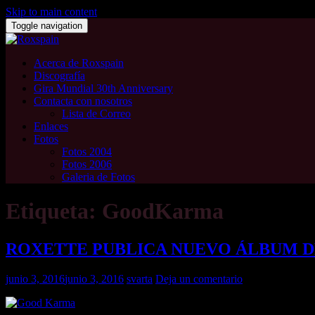
Skip to main content
Toggle navigation
Acerca de Roxspain
Discografía
Gira Mundial 30th Anniversary
Contacta con nosotros
Lista de Correo
Enlaces
Fotos
Fotos 2004
Fotos 2006
Galeria de Fotos
Etiqueta: GoodKarma
ROXETTE PUBLICA NUEVO ÁLBUM D
junio 3, 2016
junio 3, 2016
svarta
Deja un comentario