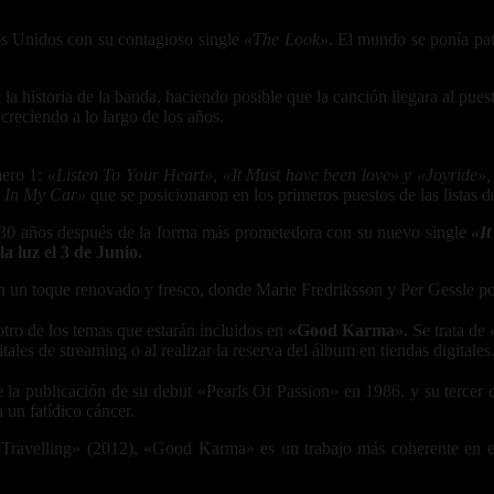
dos Unidos con su contagioso single
«The Look»
. El mundo se ponía pata
la historia de la banda, haciendo posible que la canción llegara al pues
reciendo a lo largo de los años.
mero 1:
«Listen To Your Heart», «It Must have been love» y «Joyride»,
 In My Car»
que se posicionaron en los primeros puestos de las listas d
rse 30 años después de la forma más prometedora con su nuevo single
«It
la luz el 3 de Junio.
 un toque renovado y fresco, donde Marie Fredriksson y Per Gessle po
tro de los temas que estarán incluidos en
«Good Karma».
Se trata de
ales de streaming o al realizar la reserva del álbum en tiendas digitales
la publicación de su debut «Pearls Of Passion» en 1986, y su tercer d
 un fatídico cáncer.
avelling» (2012), «Good Karma» es un trabajo más coherente en el q