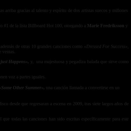
s arriba gracias al talento y espíritu de dos artistas suecos y millones
to #1 de la lista Billboard Hot 100, otorgando a
Marie Fredriksson
y
además de otras 10 grandes canciones como
«Dressed For Success»,
e ventas.
 just Happens»,
y, una majestuosa y pegadiza balada que sirve como
nen voz a partes iguales.
«Some Other Summer»,
una canción llamada a convertirse en un
.
isco desde que regresaran a escena en 2009, tras siete largos años de
ue todas las canciones han sido escritas específicamente para este