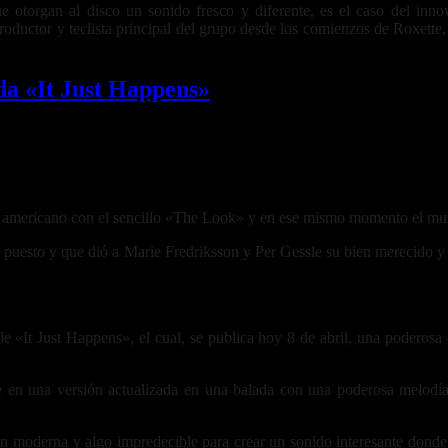
e otorgan al disco un sonido fresco y diferente, es el caso del inn
uctor y teclista principal del grupo desde los comienzos de Roxette, 
a «It Just Happens»
d americano con el sencillo «The Look» y en ese mismo momento el mundo
er puesto y que dió a Marie Fredriksson y Per Gessle su bien merecido 
«It Just Happens», el cual, se publica hoy 8 de abril, una poderosa 
te en una versión actualizada en una balada con una poderosa melod
 moderna y algo impredecible para crear un sonido interesante donde 