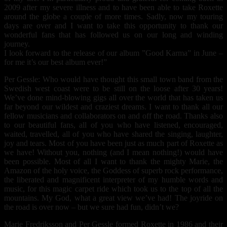
2009 after my severe illness and to have been able to take Roxette
around the globe a couple of more times. Sadly, now my touring
days are over and I want to take this opportunity to thank our
wonderful fans that has followed us on our long and winding
journey.
I look forward to the release of our album ”Good Karma” in June –
for me it’s our best album ever!”
Per Gessle: Who would have thought this small town band from the
Swedish west coast were to be still on the loose after 30 years!
We’ve done mind-blowing gigs all over the world that has taken us
far beyond our wildest and craziest dreams. I want to thank all our
fellow musicians and collaborators on and off the road. Thanks also
to our beautiful fans, all of you who have listened, encouraged,
waited, travelled, all of you who have shared the singing, laughter,
joy and tears. Most of you have been just as much part of Roxette as
we have! Without you, nothing (and I mean nothing!) would have
been possible. Most of all I want to thank the mighty Marie, the
Amazon of the holy voice, the Goddess of superb rock performance,
the liberated and magnificent interpreter of my humble words and
music, for this magic carpet ride which took us to the top of all the
mountains. My God, what a great view we’ve had! The joyride on
the road is over now – but we sure had fun, didn’t we?
Marie Fredriksson and Per Gessle formed Roxette in 1986 and their