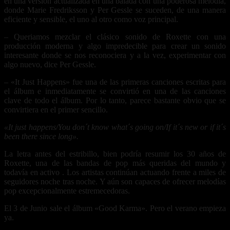
en una versión actualizada en una balada con una poderosa melodía,
donde Marie Fredriksson y Per Gessle se suceden, de una manera
eficiente y sensible, el uno al otro como voz principal.
– Queriamos mezclar el clásico sonido de Roxette con una
producción moderna y algo impredecible para crear un sonido
interesante donde se nos reconociera y a la vez, experimentar con
algo nuevo, dice Per Gessle.
– «It Just Happens» fue una de las primeras canciones escritas para
el álbum e inmediatamente se convirtió en una de las canciones
clave de todo el álbum. Por lo tanto, parece bastante obvio que se
convirtiera en el primer sencillo.
«It just happens/You don´t know what´s going on/If it´s new or if it´s
been there since long».
La letra antes del estribillo, bien podría resumir los 30 años de
Roxette, una de las bandas de pop más queridas del mundo y
todavía en activo . Los artistas continúan actuando frente a miles de
seguidores noche tras noche. Y aún son capaces de ofrecer melodías
pop excepcionalmente estremecedoras.
El 3 de Junio sale el álbum «Good Karma». Pero el verano empieza
ya.