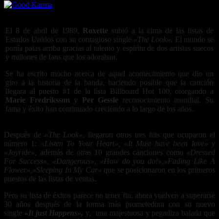
El 8 de abril de 1989,
Roxette
subió a la cima de las listas de
Estados Unidos con su contagioso single
«The Look»
. El mundo se
ponía patas arriba gracias al talento y espíritu de dos artistas suecos
y millones de fans que los adoraban.
Se ha escrito mucho acerca de aquel acontecimiento que dio un
giro a la historia de la banda, haciendo posible que la canción
llegara al puesto #1 de la lista Billboard Hot 100, otorgando a
Marie Fredriksson
y
Per Gessle
reconocimiento mundial. Su
fama y éxito han continuado creciendo a lo largo de los años.
Después de
«The Look»
, llegaron otros tres hits que ocuparon el
número 1:
«Listen To Your Heart», «It Must have been love» y
«Joyride»,
además de otras 10 grandes canciones como
«Dressed
For Success», «Dangerous», «How do you do!»,»Fading Like A
Flower»,»Sleeping In My Car»
que se posicionaron en los primeros
puestos de las listas de ventas.
Pero su lista de éxitos parece no tener fin, ahora vuelven a superarse
30 años después de la forma más prometedora con su nuevo
single
«It just Happens»,
y, una majestuosa y pegadiza balada que