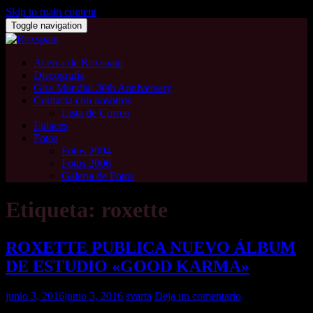
Skip to main content
Toggle navigation
Acerca de Roxspain
Discografía
Gira Mundial 30th Anniversary
Contacta con nosotros
Lista de Correo
Enlaces
Fotos
Fotos 2004
Fotos 2006
Galeria de Fotos
Etiqueta: roxette
ROXETTE PUBLICA NUEVO ÁLBUM
DE ESTUDIO «GOOD KARMA»
junio 3, 2016
junio 3, 2016
svarta
Deja un comentario