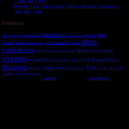
– 30th July – #19
Roxette: Live – Back Again! 2026 – Bremen, Germany –
28th July – #18
Etiquetas
conciertos
gira
gessle
2016
Abril
April
Barcelona
El Corte Ingles
Marie
GoodKarma
LiveNationEs
ItJustHappens
Madrid
Fredriksson
Per Gessle
Mayo
ParlophoneMusicSpain
PowerBallad
roxette
Roxette2015
RoxetteOnTour
Roxette Bluray
Roxette DVD
Roxspain
Tour
Single
Roxxxette
StyleBy
Ticketmaster
traveling the world
travelling
WarnerMusicSpain
sparkling Theme por
Colorlib
Desarrollado por
WordPress