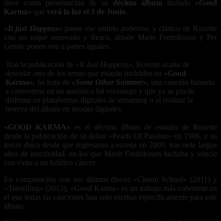
sirve como presentación de su
décimo álbum
titulado
«Good
Karma»
que
verá la luz el 3 de Junio.
«It just Happens»
posee ese sonido poderoso y clásico de Roxette
con un toque renovado y fresco, donde Marie Fredriksson y Per
Gessle ponen voz a partes iguales.
Tras la publicación de
«It Just Happens»,
Roxette acaba de
desvelar otro de los temas que estarán incluidos en
«Good
Karma».
Se trata de
«Some Other Summer»,
una canción llamada
a convertirse en un auténtico hit veraniego y que ya se puede
disfrutar en plataformas digitales de streaming o al realizar la
reserva del álbum en tiendas digitales.
«GOOD KARMA»
es el décimo álbum de estudio de Roxette
desde la publicación de su debut «Pearls Of Passion» en 1986, y su
tercer disco desde que regresaran a escena en 2009, tras siete largos
años de inactividad, en los que Marie Fredriksson luchaba y vencía
con éxito a un fatídico cáncer.
En comparación con sus últimos discos «Charm School» (2011) y
«Travelling» (2012), «Good Karma» es un trabajo más coherente en
el que todas las canciones han sido escritas específicamente para este
álbum.