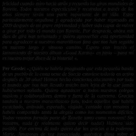
felicidad cuando miro hacia atrás y recuerdo las giras mundiales de
Roxette. Todos nuestros espectáculos y recuerdos a través de los
años siempre serán una parte importante de mi vida. Estoy
particularmente orgullosa y agradecida por haber regresado en
2009 después de mi grave enfermedad y haber sido capaz de volver
a girar por todo el mundo con Roxette. Por desgracia, ahora mis
días de gira han terminado y quiero aprovechar esta oportunidad
para agradecer a nuestros maravillosos fans que nos han seguido
en nuestro largo y sinuoso camino. Espero con interés el
lanzamiento de nuestro álbum «Good Karma» en junio – para mí
es nuestro mejor disco de la historia! «.
Per Gessle:
«¿Quién se habría imaginado que esta pequeña banda
de un pueblo de la costa oeste de Suecia estuviese todavía en activo
después de 30 años! Hemos hecho conciertos alucinantes por todo
el mundo que nos han llevado mucho más lejos de lo que jamás
hubiésemos soñado. Quiero agradecer a todos nuestros colegas
músicos y colaboradores dentro y fuera de la carretera. Gracias
también a nuestros maravillososo fans, todos aquellos que habéis
escuchado, animado, esperado, viajado, cantado con nosotros y
habéis comportido tanto la alegría como los momentos difíciles.
Todos vosotros formáis parte de Roxette tanto como nosotros! Sin
vosotros, nada (y realmente quiero decir nada!) Hubiera sido
posible. Por encima de todo quiero dar las gracias a la poderosa
Marie, Amazonas de voz inmaculada, auténtica diosa sobre el