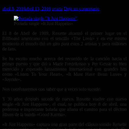
abril 8, 2016
abril 13, 2016
svarta
Deja un comentario
Portada single «It Just Happens»
El 8 de Abril de 1989, Roxette alcanzó el primer lugar en el
Billboard americano con el sencillo «The Look» y en ese mismo
momento el mundo dió un giro para estos 2 artistas y para millones
de fans.
Se ha escrito mucho acerca del recorrido de la canción hacia el
primer puesto y que dió a Marie Fredriksson y Per Gessle su bien
merecido y esperado lanzamiento internacional con grandes hits
como «Listen To Your Heart», «It Must Have Benn Love» y
«Joyride».
Nos conténtaremos con saber que a veces solo sucede.
Y 30 años después sucede de nuevo. Roxette vuelve con nuevo
single «It Just Happens», el cual, se publica hoy 8 de abril, una
poderosa e inquietante balada que allana el camino para el décimo
álbum de la banda «Good Karma».
«It Just Happens» captura una gran parte del clásico sonido Roxette