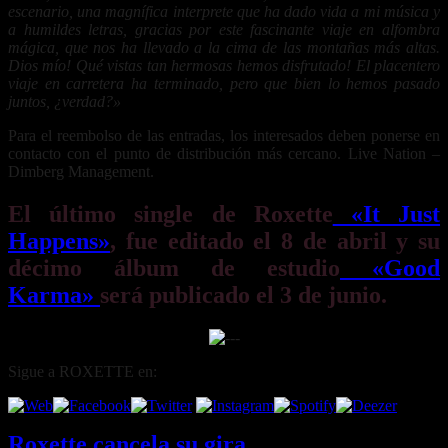
escenario, una magnífica interprete que ha dado vida a mi música y
a humildes letras, gracias por este fascinante viaje en alfombra
mágica, que nos ha llevado a la cima de las montañas más altas.
Dios mío! Qué vistas tan hermosas hemos disfrutado! El placentero
viaje en carretera ha terminado, pero que bien lo hemos pasado
juntos, ¿verdad?»
Para el reembolso de las entradas, los interesados deben ponerse en
contacto con el punto de distribución más cercano. Live Nation –
Dimberg Management.
El último single de Roxette
«It Just
Happens»
, fue editado el 8 de abril y su
décimo álbum de estudio
«Good
Karma»
será publicado el 3 de junio.
Sigue a ROXETTE en:
Roxette cancela su gira