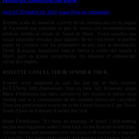
abril 18, 2016
abril 18, 2016
svarta
Deja un comentario
Roxette acaba de anunciar a través de un comunicado en su pagina
de Facebook que cancelan su gira de verano por recomendaciones
médicas debido al estado de Salud de Marie. Todos aquellos que
hayan adquirido entradas para algunos de sus conciertos se pueden
poner en contacto con los promotores locales para su devolución.
Desde Roxspain mandamos toda la fuerza y cariño del mundo a
Marie, para su pronta recuperación. Os dejamos el comunicado
oficial (En Inglés).
ROXETTE CANCEL THEIR SUMMER TOUR.
Roxette were supposed to start the last leg of their massive
RoXXXette 30th Anniversary Tour on June 3rd. However, singer
Mar
ie Fredriksson has been advised by her doctors to refrain from
touring and as a consequence all the summer shows are cancelled.
Their last performance was to be at the Grand Arena in Cape Town,
South Africa on February 8 earlier this year.
Marie Fredriksson: ”It’s been an amazing 30 years! I feel nothing
but joy and happiness when I look back on the Roxette world tours.
All our shows and memories over the years will forever be a big part
of my life. I’m particularly proud and grateful for coming back in