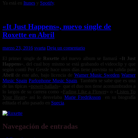
Ya está en
Itunes
y
Spotify
.
«It Just Happens», nuevo single de
Roxette en Abril
marzo 23, 2016
svarta
Deja un comentario
El primer single de
Roxette
del nuevo album se llamará «
It Just
Happens
«, del cual hoy mismo se está grabando el videoclip y que
según contó Per Gessle hace unos días tiene prevista su salida para
Abril
de este año, bajo licencia de
Warner Music Sweden
Warner
Music Spain
Parlophone Music Spain
. También se sabe que es una
de las típicas «
power-ballads
» que el duo nos tiene acostumbrados a
lo largos de su carrera como «
Fading Like a Flower
» o «
Listen To
Your Heart
» así lo desvelaba
Marie Fredriksson
en su biografía
editada el año pasado en
Suecia
.
Navegación de entradas