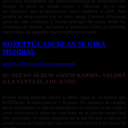
En el disco encontramos una nueva constelación de productores que
otorgan al disco un sonido fresco y diferente, es el caso
del innovador dúo de productores sueco Addeboy vs Cliff. Pero
también se reencuentran con su viejo amigo Clarence Öfwerman
quien ha sido productor y teclista principal del grupo desde los
comienzos de Roxette, aportando a numerosos éxitos su particular
toque a base de originales figuras melódicas al piano.
ROXETTE CANCELAN SU GIRA
MUNDIAL
abril 19, 2016
svarta
Deja un comentario
SU NUEVO ÁLBUM
«GOOD KARMA» SALDRÁ
A LA VENTA EL 3 DE JUNIO
Roxette tenían planeado iniciar la última etapa de su extensa gira
RoXXXette 30 aniversario el 3 de junio. Sin embargo, la cantante
Marie Fredriksson ha sido aconsejada por sus médicos evitar viajar y
como consecuencia todos los conciertos de su gira de verano han
sido cancelados. Su última actuación fue la que llevaron a cabo en el
Grand Arena en Ciudad del Cabo (África del Sur) el 8 de febrero de