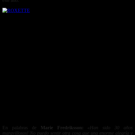
este año.
En palabras de
Marie Fredriksson:
«Han sido 30 años
maravillosos! No puedo sentir otra cosa que una enorme alegría y