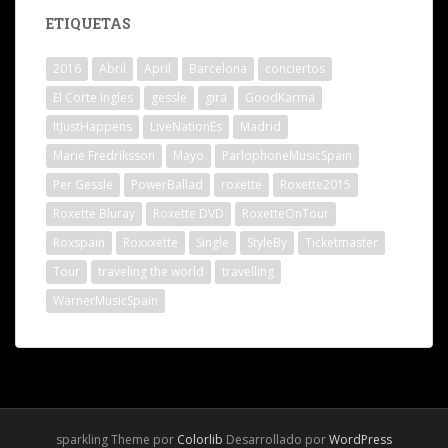
ETIQUETAS
2016
Abril
April
Barcelona
conciertos
El Corte Ingles
gessle
gira
GoodKarma
ItJustHappens
LiveNationEs
Madrid
Marie Fredriksson
Mayo
ParlophoneMusicSpain
Per Gessle
PowerBallad
roxette
Roxette2015
Roxette Bluray
Roxette DVD
RoxetteOnTour
Roxspain
Roxxxette
Single
StyleBy
Ticketmaster
Tour
traveling the world
travelling
WarnerMusicSpain
sparkling Theme por
Colorlib
Desarrollado por
WordPress