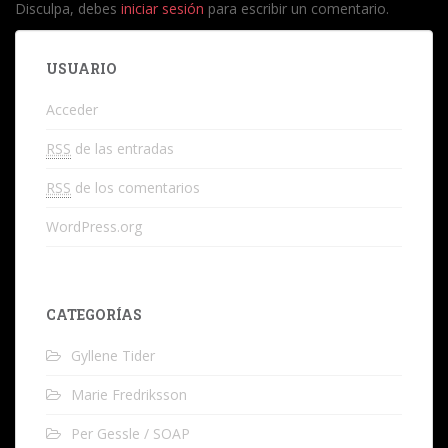
Disculpa, debes
iniciar sesión
para escribir un comentario.
USUARIO
Acceder
RSS
de las entradas
RSS
de los comentarios
WordPress.org
CATEGORÍAS
Gyllene Tider
Marie Fredriksson
Per Gessle / SOAP