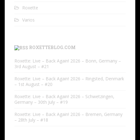
Roxette
Varios
ROXETTEBLOG.COM
Roxette: Live – Back Again! 2026 – Bonn, Germany –
3rd August – #21
Roxette: Live – Back Again! 2026 – Ringsted, Denmark
– 1st August – #20
Roxette: Live – Back Again! 2026 – Schwetzingen,
Germany – 30th July – #19
Roxette: Live – Back Again! 2026 – Bremen, Germany
– 28th July – #18